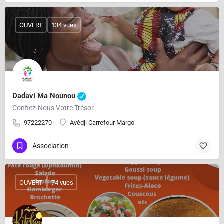
OUVERT
134 vues
Dadavi Ma Nounou
Confiez-Nous Votre Trésor
97222270
Avédji Carrefour Margo
Association
OUVERT
74 vues