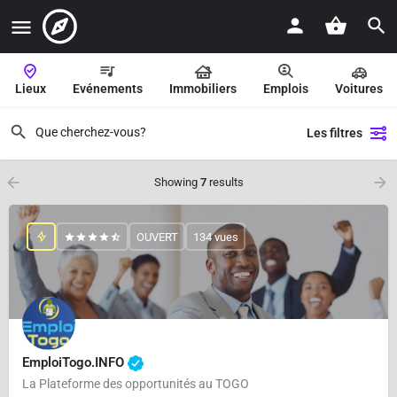
Lieux
Evénements
Immobiliers
Emplois
Voitures
Les filtres
Showing
7
results
OUVERT
134 vues
EmploiTogo.INFO
La Plateforme des opportunités au TOGO